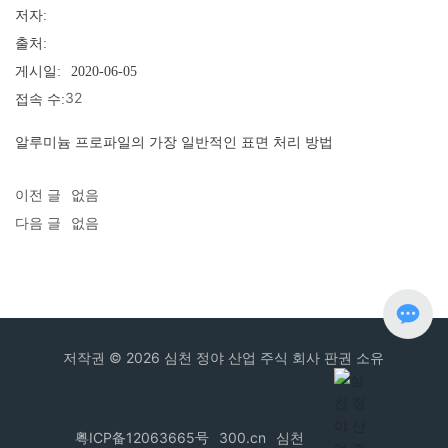
저자:
출처:
게시일:
2020-06-05
32
접속 수:
알루미늄 프로파일의 가장 일반적인 표면 처리 방법
이전 글
없음
다음 글
없음
저작권 © 2026 심천 정야 산업 주식 회사 판권 소유
粤ICP备12063665号
300.cn
심천